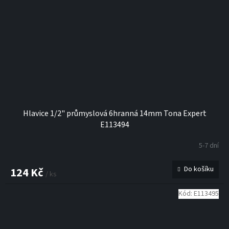
Hlavice 1/2" průmyslová 6hranná 14mm Tona Expert
E113494
5-7 dní
Do košíku
124 Kč
/ ks
Kód:
E113495