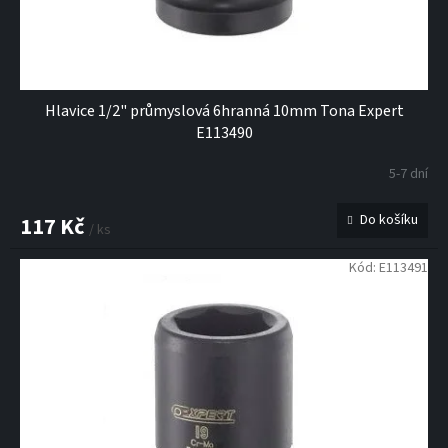
k
t
ů
Hlavice 1/2" průmyslová 6hranná 10mm Tona Expert
E113490
5-7 dní
Do košíku
117 Kč
/ ks
Kód:
E113491