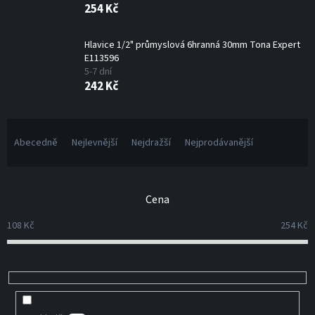
254 Kč
Hlavice 1/2" průmyslová 6hranná 30mm Tona Expert
E113596
5-7 dní
242 Kč
Ř
a
Abecedně
Nejlevnější
Nejdražší
Nejprodávanější
z
e
n
Cena
í
p
108
Kč
254
Kč
r
o
d
u
k
t