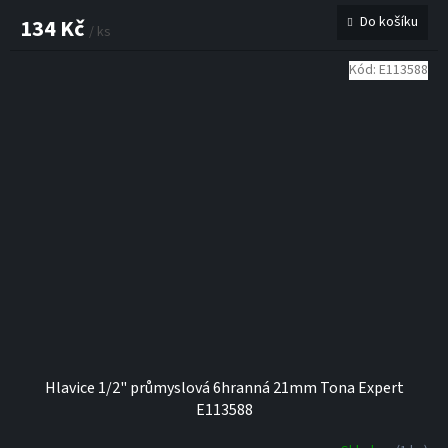
Do košíku
134 Kč
/ ks
Kód:
E113588
Hlavice 1/2" průmyslová 6hranná 21mm Tona Expert
E113588