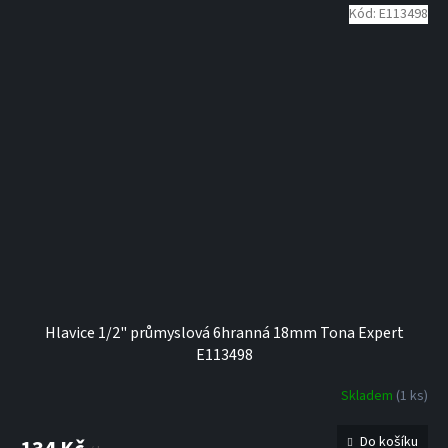
Kód:
E113498
Hlavice 1/2" průmyslová 6hranná 18mm Tona Expert
E113498
Skladem
(1 ks)
Do košíku