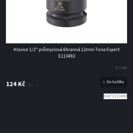
Hlavice 1/2" průmyslová 6hranná 12mm Tona Expert
E113492
5-7 dní
Do košíku
124 Kč
/ ks
Kód:
E113493