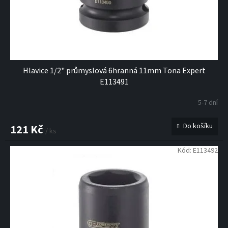
Hlavice 1/2" průmyslová 6hranná 11mm Tona Expert
E113491
5-7 dní
Do košíku
121 Kč
/ ks
Kód:
E113492