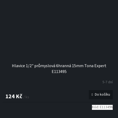
Hlavice 1/2" průmyslová 6hranná 15mm Tona Expert
E113495
5-7 dní
Do košíku
124 Kč
/ ks
Kód:
E113496