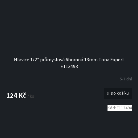
Hlavice 1/2" průmyslová 6hranná 13mm Tona Expert
E113493
5-7 dní
Do košíku
124 Kč
/ ks
Kód:
E113494