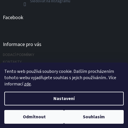
Sledovat na Instagramu
Facebook
Informace pro vás
DODACÍ PODMÍNKY
KONTAKTY
Napište nám
Tento web používá soubory cookie. Dalším procházením
tohoto webu vyjadřujete souhlas s jejich používáním.. Více
informací
zde
.
Vytvořil Shoptet
Nastavení
Copyright 2026
UNIVERZÁLNÍ NÁŘADÍ.CZ s.r.o.
. Všechna práva
Odmítnout
Souhlasím
vyhrazena.