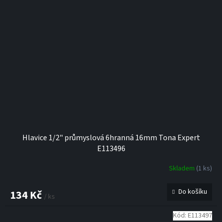
Hlavice 1/2" průmyslová 6hranná 16mm Tona Expert
E113496
Skladem
(1 ks)
Do košíku
134 Kč
/ ks
Kód:
E113497