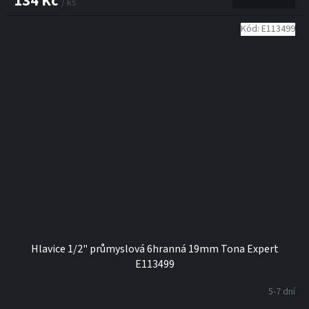
134 Kč
/ ks
Kód:
E113499
Hlavice 1/2" průmyslová 6hranná 19mm Tona Expert
E113499
5-7 dní