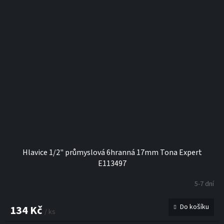
Hlavice 1/2" průmyslová 6hranná 17mm Tona Expert
E113497
5-7 dní
Do košíku
134 Kč
/ ks