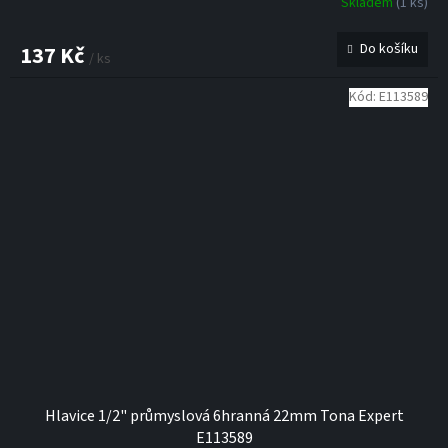
Skladem
(1 ks)
Do košíku
137 Kč
/ ks
Kód:
E113589
Hlavice 1/2" průmyslová 6hranná 22mm Tona Expert
E113589