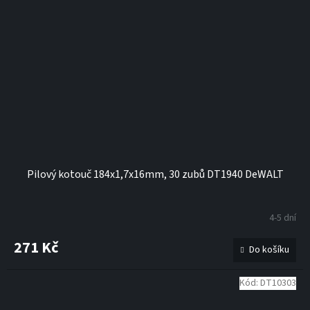
Pilový kotouč 184x1,7x16mm, 30 zubů DT1940 DeWALT
4-5 dní
271 Kč
Do košíku
Kód:
DT10303