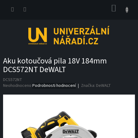
Přejít
NÁKUP
na
obsah
KOŠÍK
Aku kotoučová pila 18V 184mm
DCS572NT DeWALT
DCS572NT
Průměrné
Neohodnoceno
Podrobnosti hodnocení
Značka:
DeWALT
hodnocení
produktu
je
0,0
z
5
hvězdiček.