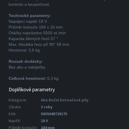
kontrolu a bezpečnost.
Technické parametry:
Napájecí napětí 18 V
Průměr kotouče 184 x 16 mm
Otáčky naprázdno 5500 ot./min
Kapacita šikmých řezů 57 °
Max. hloubka řezu při 90° 58 mm
Hmotnost: 3,6 kg
Rozsah dodávky:
Bez aku a nabíječky
Celková hmotnost:
6,3 kg
Doplňkové parametry
Kategorie
:
Aku Ruční kotoučové pily
Záruka
:
3 roky
EAN
:
5035048729175
Napětí
:
18 V
Průměr kotouče
:
184 mm