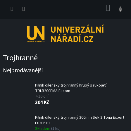
Přejít
NÁKUP
na
obsah
KOŠÍK
Trojhranné
Nejprodávanější
Pilník dílenský trojhranný hrubý s rukojetí
TRI.B200EMA Facom
7-10 dní
304 Kč
Pilník dílenský trojhranný 200mm Sek 2 Tona Expert
E020610
Skladem
(1 ks)