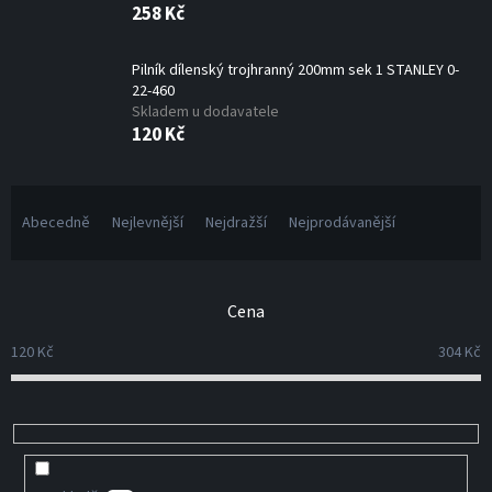
258 Kč
Pilník dílenský trojhranný 200mm sek 1 STANLEY 0-
22-460
Skladem u dodavatele
120 Kč
Ř
a
Abecedně
Nejlevnější
Nejdražší
Nejprodávanější
z
e
n
Cena
í
p
120
Kč
304
Kč
r
o
d
u
k
t