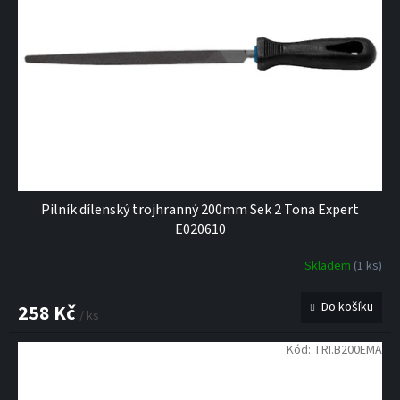
Pilník dílenský trojhranný 200mm Sek 2 Tona Expert
E020610
Skladem
(1 ks)
Do košíku
258 Kč
/ ks
Kód:
TRI.B200EMA