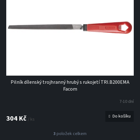
Pilník dílenský trojhranný hrubý s rukojetí TRI.B200EMA
Facom
7-10 dní
Do košíku
304 Kč
/ ks
3
položek celkem
O