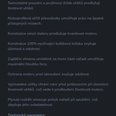
Samostatné pouzdro a pružinový držák uhlíků prodlužují
životnost uhlíků.
Nízkoprofilová skříň převodovky umožňuje práci na špatně
přístupných místech.
Konstrukce vinutí statoru prodlužuje trvanlivost motoru.
Konstrukce 100% využívající kuličková ložiska zvyšuje
účinnost a odolnost.
Zajištění vřetena umístěné na horní části nářadí umožňuje
maximální hloubku řezu.
Ochrana motoru proti obroušení zvyšuje odolnost.
Vyjímatelné uhlíky chrání rotor před poškozením při ukončení
životnosti uhlíků, což vede k prodloužení životnosti motoru.
Plynulý rozběh omezuje pohyb nářadí při spuštění, což
zlepšuje jeho ovladatelnost.
Technické parametry: