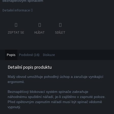
beznapěťovým spínačem
Detailní informace
ZEPTAT SE
HLÍDAT
SDÍLET
Popis
Podobné (16)
Diskuze
Detailní popis produktu
Malý obvod umožňuje pohodlný úchop a zaručuje vynikající
ergonomii.
Beznapěťový blokovací systém spínače zabraňuje
náhodnému spuštění nářadí, je-li zajištěno v zapnuté poloze.
Před opětovným zapnutím nářadí musí být spínač vědomě
vypnutý.