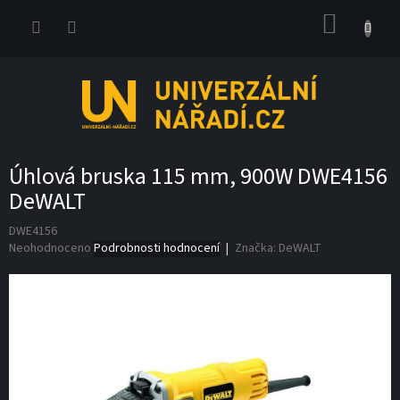
Přejít
NÁKUP
na
obsah
KOŠÍK
Úhlová bruska 115 mm, 900W DWE4156
DeWALT
DWE4156
Průměrné
Neohodnoceno
Podrobnosti hodnocení
Značka:
DeWALT
hodnocení
produktu
je
0,0
z
5
hvězdiček.