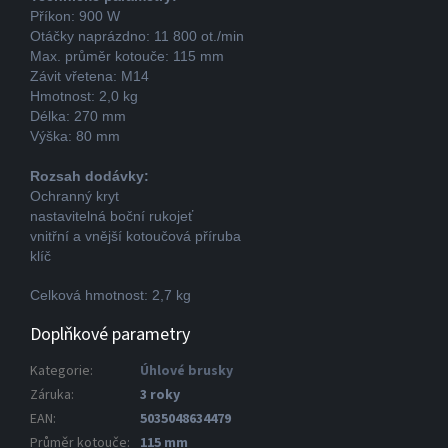
Příkon: 900 W
Otáčky naprázdno: 11 800 ot./min
Max. průměr kotouče: 115 mm
Závit vřetena: M14
Hmotnost: 2,0 kg
Délka: 270 mm
Výška: 80 mm
Rozsah dodávky:
Ochranný kryt
nastavitelná boční rukojeť
vnitřní a vnější kotoučová příruba
klíč
Celková hmotnost: 2,7 kg
Doplňkové parametry
Kategorie
:
Úhlové brusky
Záruka
:
3 roky
EAN
:
5035048634479
Průměr kotouče
:
115 mm