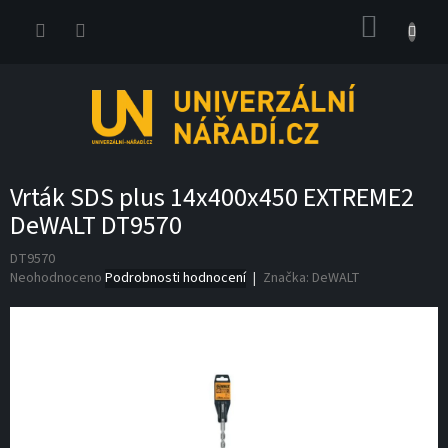
Přejít
NÁKUP
na
obsah
KOŠÍK
Vrták SDS plus 14x400x450 EXTREME2
DeWALT DT9570
DT9570
Průměrné
Neohodnoceno
Podrobnosti hodnocení
Značka:
DeWALT
hodnocení
produktu
je
0,0
z
5
hvězdiček.