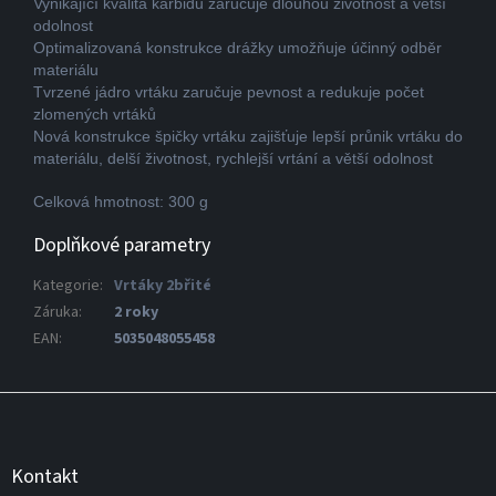
Vynikající kvalita karbidu zaručuje dlouhou životnost a větší
odolnost
Optimalizovaná konstrukce drážky umožňuje účinný odběr
materiálu
Tvrzené jádro vrtáku zaručuje pevnost a redukuje počet
zlomených vrtáků
Nová konstrukce špičky vrtáku zajišťuje lepší průnik vrtáku do
materiálu, delší životnost, rychlejší vrtání a větší odolnost
Celková hmotnost: 300 g
Doplňkové parametry
Kategorie
:
Vrtáky 2břité
Záruka
:
2 roky
EAN
:
5035048055458
Z
á
p
a
Kontakt