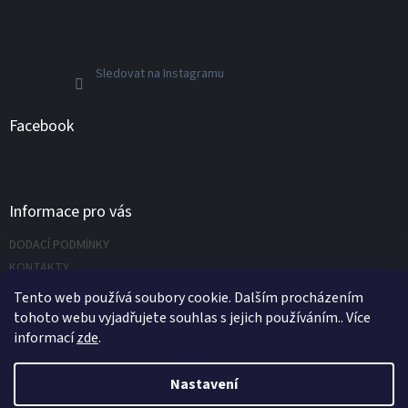
Sledovat na Instagramu
Facebook
Informace pro vás
DODACÍ PODMÍNKY
KONTAKTY
Napište nám
Tento web používá soubory cookie. Dalším procházením
tohoto webu vyjadřujete souhlas s jejich používáním.. Více
informací
zde
.
Vytvořil Shoptet
Nastavení